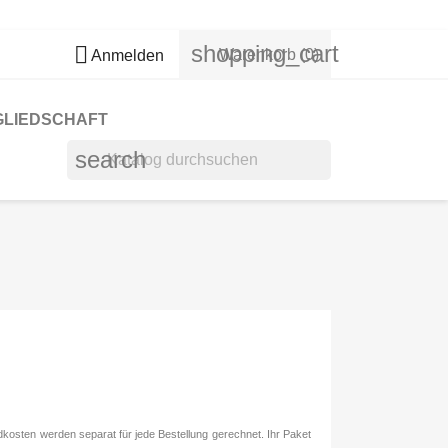
shopping_cart

Warenkorb
(0)
Anmelden
GLIEDSCHAFT
search
kosten werden separat für jede Bestellung gerechnet. Ihr Paket