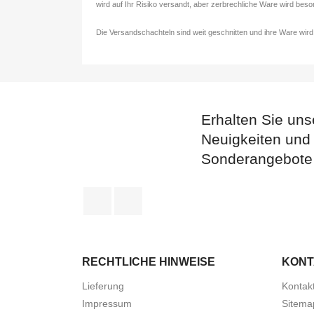
wird auf Ihr Risiko versandt, aber zerbrechliche Ware wird bes
Die Versandschachteln sind weit geschnitten und ihre Ware wird
Erhalten Sie uns
Neuigkeiten und
Sonderangebote
Facebook
Instagram
RECHTLICHE HINWEISE
KONT
Lieferung
Kontakt
Impressum
Sitema