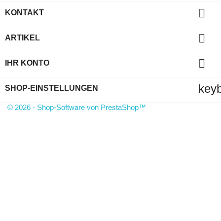

KONTAKT

ARTIKEL

IHR KONTO
key
SHOP-EINSTELLUNGEN
© 2026 - Shop-Software von PrestaShop™