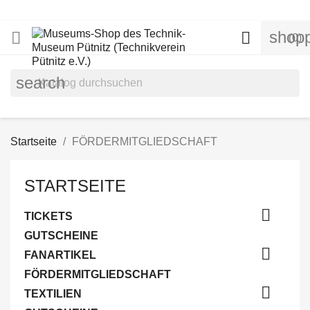
shopp


(0)
search
Startseite
FÖRDERMITGLIEDSCHAFT
STARTSEITE

TICKETS
GUTSCHEINE

FANARTIKEL
FÖRDERMITGLIEDSCHAFT

TEXTILIEN